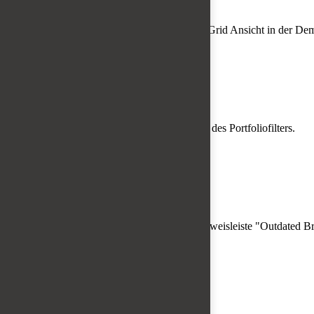
Speicherort:
Localstorage
Beschreibung:
Speichert die gewählte Listen/Grid Ansicht in der De
portfolio_MODULE_ID
Domainname:
Domain hier eintragen
Ablauf:
30 Tage
Speicherort:
Localstorage
Beschreibung:
Speichert den gewählten Filter des Portfoliofilters.
Eclipse.outdated-browser: "confirmed"
Domainname:
Domain hier eintragen
Ablauf:
30 Tage
Speicherort:
Localstorage
Beschreibung:
Speichert den Zustand der Hinweisleiste "Outdated B
Schließen
Suchbegriffe
Drücken Sie die Eingabetaste um zu suchen
Über AEV