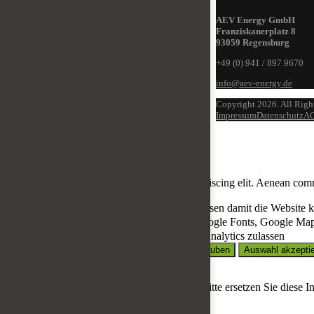
AEV Energy GmbH
Franziskanerplatz 8
93059 Regensburg
+49 (0) 941 / 897 9670
info@aev-energy.de
Copyright 2026. All Righ
Impressum
Datenschutz
A
Einstellungen gespeichert
Datenschutzeinstellungen
Lorem ipsum dolor sit amet, consectetuer adipiscing elit. Aenean com
Erforderlich*
Notwendige Cookies zulassen damit die Website ko
Externe Medien
Externe Medien wie Google Fonts, Google Map
Statistik
Google Analytics und Matomo Analytics zulassen
Datenschutz
Impressum
Cookie-Details
Dies sind Blindinhalte in jeglicher Hinsicht. Bitte ersetzen Sie diese
user_privacy_settings