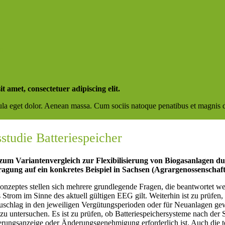
m
 amet, consectetuer adipiscing elit.
 eget dolor. Aenean massa. Cum sociis natoque penatibus et magnis dis
studie Batteriespeicher
zum Variantenvergleich zur Flexibilisierung von Biogasanlagen du
ung auf ein konkretes Beispiel in Sachsen (Agrargenossenschaft 
zeptes stellen sich mehrere grundlegende Fragen, die beantwortet werd
s Strom im Sinne des aktuell gültigen EEG gilt. Weiterhin ist zu prüfen,
szuschlag in den jeweiligen Vergütungsperioden oder für Neuanlagen ge
 zu untersuchen. Es ist zu prüfen, ob Batteriespeichersysteme nach
erungsanzeige oder Änderungsgenehmigung erforderlich ist. Auch die t