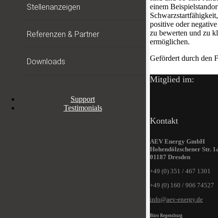
Stellenanzeigen
einem Beispielstandor
Schwarzstartfähigkeit
positive oder negativ
zu bewerten und zu k
Referenzen & Partner
ermöglichen.
Gefördert durch den F
Downloads
Mitglied im:
Support
Testimonials
Kontakt
AEV Energy GmbH
Hohendölzschener Str. 1
01187 Dresden
+49 (0) 351 / 467 1301
+49 (0) 160 / 906 74527
info@aev-energy.de
Büro Regensburg