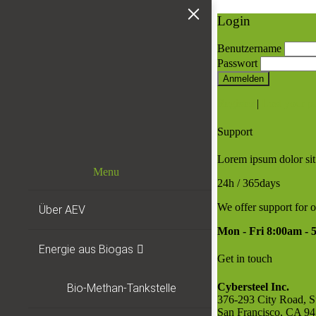
Login
Benutzername
Passwort
Anmelden
Register
|
Lost your p
Support
Lorem ipsum dolor sit
Menu
24h
/ 365days
We offer support for 
Über AEV
Mon - Fri 8:00am -
Energie aus Biogas
Get in touch
Cybersteel Inc.
Bio-Methan-Tankstelle
376-293 City Road, S
San Francisco, CA 9