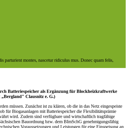
 parturient montes, nascetur ridiculus mus. Donec quam felis,
rch Batteriespeicher als Ergänzung für Blockheizkraftwerke
„Bergland" Clausnitz e. G.)
en müssen. Zunächst ist zu klären, ob die in das Netz eingespeiste
 ob für Biogasanlagen mit Batteriespeicher die Flexibilitätsprämie
währt wird. Zudem sind verfügbare und wirtschaftlich tragfähige
 der Sächsischen Bauordnung bzw. dem BImSchG genehmigungsfähig
echnischen Voraussetzungen und Leistungen für eine Einspeisung an