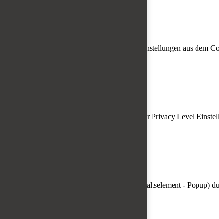
Domainname:
Domain hier eintragen
Ablauf:
30 Tage
Speicherort:
Localstorage
Beschreibung:
Speichert die Privacy Level Einstellungen aus dem C
user_privacy_settings_expires
Domainname:
Domain hier eintragen
Ablauf:
30 Tage
Speicherort:
Localstorage
Beschreibung:
Speichert die Speicherdauer der Privacy Level Einst
ce_popup_isClosed
Domainname:
Domain hier eintragen
Ablauf:
30 Tage
Speicherort:
Localstorage
Beschreibung:
Speichert, dass das Popup (Inhaltselement - Popup) d
onepage_animate