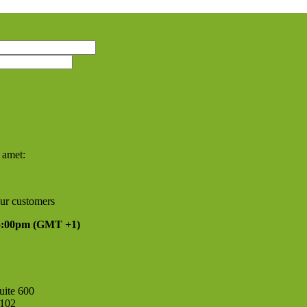
assword?
 amet:
our customers
 5:00pm
(GMT +1)
uite 600
4102