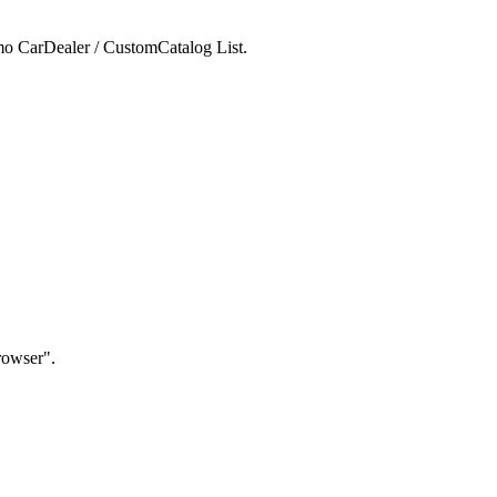
mo CarDealer / CustomCatalog List.
rowser".