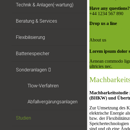
Technik & Anlagen(-wartung)
Have any questions?
+44 1234 567 890
Beratung & Services
Drop us a line
info@yourdomain.co
Flexibilisierung
About us
Lorem ipsum dolor sit
Batteriespeicher
Aenean commodo ligula
ultricies nec.
Sonderanlagen
Machbarkeits
Tlow-Verfahren
Machbarkeitsstudie 
(BHKW) und Übertrag
Abfallvergärungsanlagen
Zur Umsetzung des Kon
elektrische Energie al
Studien
bzw. der Flexibilität
Speichertechnologien
sind und ob eine Änd