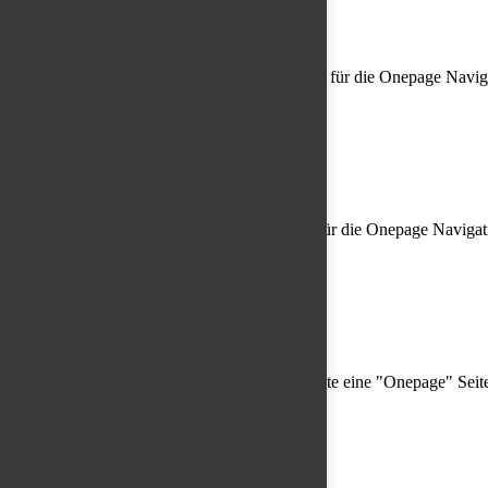
Domainname:
Domain hier eintragen
Ablauf:
30 Tage
Speicherort:
Localstorage
Beschreibung:
Speichert, dass der Scrollscript für die Onepage Navig
onepage_position
Domainname:
Domain hier eintragen
Ablauf:
30 Tage
Speicherort:
Localstorage
Beschreibung:
Speichert die Offset-Position für die Onepage Navigat
onepage_active
Domainname:
Domain hier eintragen
Ablauf:
30 Tage
Speicherort:
Localstorage
Beschreibung:
Speichert, dass die aktuelle Seite eine "Onepage" Seite
view_isGrid
Domainname:
Domain hier eintragen
Ablauf:
30 Tage