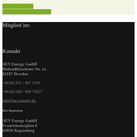
Tlow-Verfahren
Abfallvergärungsanlagen
Mitglied im:
Kontakt
AEV Energy GmbH
Hohendölzschener Str. 1a
01187 Dresden
+49 (0) 351 / 467 1301
+49 (0) 160 / 906 74527
info@aev-energy.de
Büro Regensburg
AEV Energy GmbH
Franziskanerplatz 8
93059 Regensburg