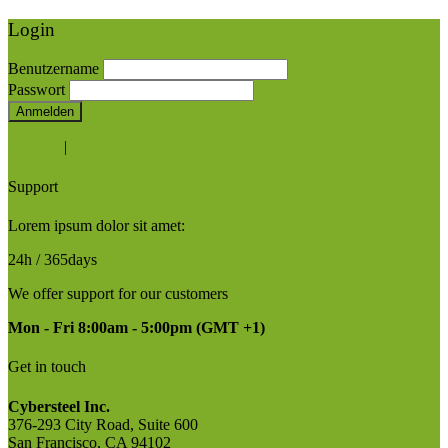
Login
Benutzername
Passwort
Anmelden
Register
|
Lost your password?
Support
Lorem ipsum dolor sit amet:
24h
/ 365days
We offer support for our customers
Mon - Fri 8:00am - 5:00pm
(GMT +1)
Get in touch
Cybersteel Inc.
376-293 City Road, Suite 600
San Francisco, CA 94102