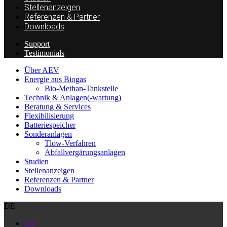
Stellenanzeigen
Referenzen & Partner
Downloads
Support
Testimonials
Über AEV
Energie aus Biogas
Bio-Methan-Tankstelle
Technik & Anlagen(-wartung)
Beratung & Services
Flexibilisierung
Batteriespeicher
Sonderanlagen
Tlow-Verfahren
Abfallvergärungsanlagen
Studien
Stellenanzeigen
Referenzen & Partner
Downloads
DE
EN