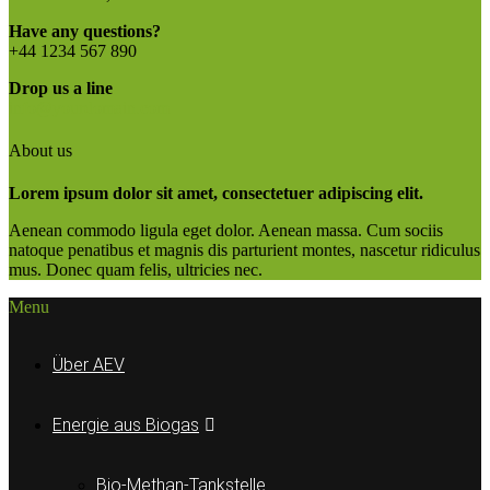
Have any questions?
+44 1234 567 890
Drop us a line
info@yourdomain.com
About us
Lorem ipsum dolor sit amet, consectetuer adipiscing elit.
Aenean commodo ligula eget dolor. Aenean massa. Cum sociis
natoque penatibus et magnis dis parturient montes, nascetur ridiculus
mus. Donec quam felis, ultricies nec.
Menu
Über AEV
Energie aus Biogas
Bio-Methan-Tankstelle