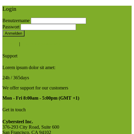
Login
Benutzername
Passwort
Anmelden
Register
|
Lost your password?
Support
Lorem ipsum dolor sit amet:
24h
/ 365days
We offer support for our customers
Mon - Fri 8:00am - 5:00pm
(GMT +1)
Get in touch
Cybersteel Inc.
376-293 City Road, Suite 600
San Francisco, CA 94102