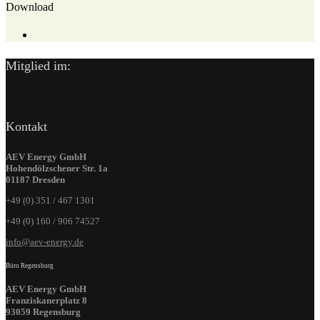
Download
Mitglied im:
Kontakt
AEV Energy GmbH
Hohendölzschener Str. 1a
01187 Dresden
+49 (0) 351 / 467 1301
+49 (0) 160 / 906 74527
info@aev-energy.de
Büro Regensburg
AEV Energy GmbH
Franziskanerplatz 8
93059 Regensburg