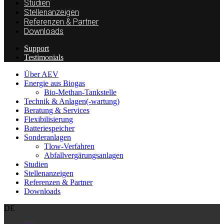
Studien
Stellenanzeigen
Referenzen & Partner
Downloads
Support
Testimonials
Über AEV
Energie aus Biogas
Bio-Methan-Tankstelle
Technik & Anlagen(-wartung)
Beratung & Services
Flexibilisierung
Batteriespeicher
Sonderanlagen
Tlow-Verfahren
Abfallvergärungsanlagen
Studien
Stellenanzeigen
Referenzen & Partner
Downloads
DE