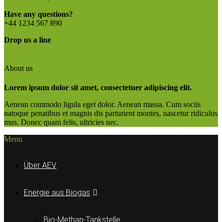
Have any questions?
+44 1234 567 890
Drop us a line
info@yourdomain.com
About us
Lorem ipsum dolor sit amet, consectetuer adipiscing elit.
Aenean commodo ligula eget dolor. Aenean massa. Cum sociis
natoque penatibus et magnis dis parturient montes, nascetur ridiculus
mus. Donec quam felis, ultricies nec.
Menu
Über AEV
Energie aus Biogas
Bio-Methan-Tankstelle