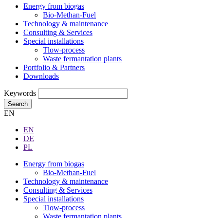
Energy from biogas
Bio-Methan-Fuel
Technology & maintenance
Consulting & Services
Special installations
Tlow-process
Waste fermantation plants
Portfolio & Partners
Downloads
Keywords
Search
EN
EN
DE
PL
Energy from biogas
Bio-Methan-Fuel
Technology & maintenance
Consulting & Services
Special installations
Tlow-process
Waste fermantation plants