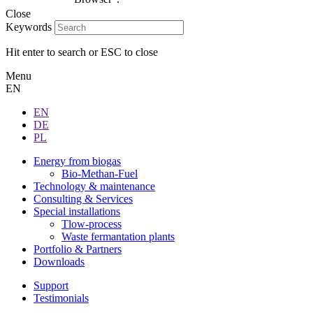
Close
Keywords
Hit enter to search or ESC to close
Menu
EN
EN
DE
PL
Energy from biogas
Bio-Methan-Fuel
Technology & maintenance
Consulting & Services
Special installations
Tlow-process
Waste fermantation plants
Portfolio & Partners
Downloads
Support
Testimonials