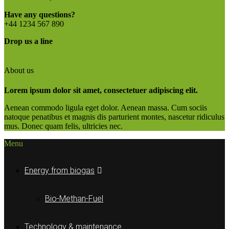
Have any questions?
+44 1234 567 890
Drop us a line
info@yourdomain.com
About us
Lorem ipsum dolor sit amet, consectetuer adipiscing elit.
Aenean commodo ligula eget dolor. Aenean massa. Cum sociis
natoque penatibus et magnis dis parturient montes, nascetur ridiculus
mus. Donec quam felis, ultricies nec.
Menu
Energy from biogas
Bio-Methan-Fuel
Technology & maintenance