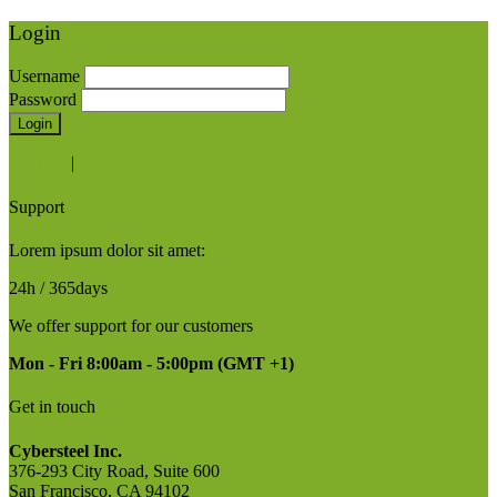
Login
Username
Password
Login
Register
|
Lost your password?
Support
Lorem ipsum dolor sit amet:
24h
/ 365days
We offer support for our customers
Mon - Fri 8:00am - 5:00pm
(GMT +1)
Get in touch
Cybersteel Inc.
376-293 City Road, Suite 600
San Francisco, CA 94102