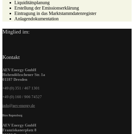
Liquiditätsplanung
Erstellung der Emissionserklärung
Eintragung in das Marktstammdatenregister
Anlagendokumentation
Mitglied im:
Kontakt
AEV Energy GmbH
Hohendölzschener Str. 1a
01187 Dresden
+49 (0) 351 / 467 1301
+49 (0) 160 / 906 74527
info@aev-energy.de
Büro Regensburg
AEV Energy GmbH
Franziskanerplatz 8